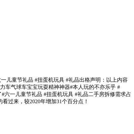
儿童节礼品 #扭蛋机玩具 #礼品出格声明：以上内容
力车气球车宝宝玩耍精神神器#本人玩的不亦乐乎 #
了#六一儿童节礼品 #扭蛋机玩具 #礼品二手房拆修需求占
过来，较2020年增加31个百分点！