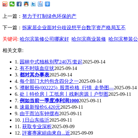
上一篇：
努力于打制绿色环保的产
下一篇：
拆家居企业面对分歧设想平台数字资产格局互不
关键词:
哈尔滨装修公司哪家好
哈尔滨商业装修
哈尔滨整装公
相关文章:
1.
园林中式独栋别墅240万/套起
2025-09-14
2.
有不时咳血症状
2025-09-14
3.
都对其办事表
2025-09-14
4.
每个部门大约包含四分之一
2025-09-14
5.
濮耐股份(002225)_股票价格_行情_走势图—
2025-09-14
6.
处丨特价房丨工抵房丨残剩房源丨户型图
2025-09-11
7.
例如当前一季度净利润1000
2025-09-11
8.
速最新报价6.420元
2025-09-11
9.
由于而泊车钟摆布
2025-09-11
10.
1日山东临沂
2025-09-11
11.
获取专业深析
2025-09-09
12.
評審專家組由來自...近
2025-09-09