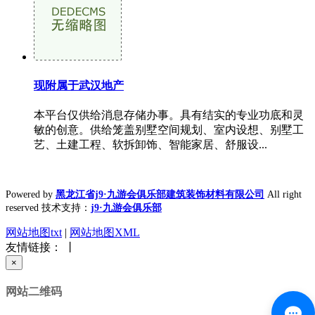
现附属于武汉地产
本平台仅供给消息存储办事。具有结实的专业功底和灵
敏的创意。供给笼盖别墅空间规划、室内设想、别墅工
艺、土建工程、软拆卸饰、智能家居、舒服设...
Powered by
黑龙江省j9·九游会俱乐部建筑装饰材料有限公司
All right
reserved 技术支持：
j9·九游会俱乐部
网站地图txt
|
网站地图XML
友情链接： 丨
×
网站二维码