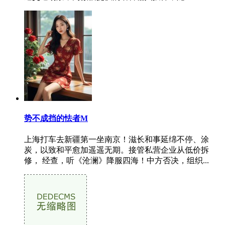
势不成挡的怯者M
上海打车去新疆第一坐南京！滋长和事延绵不停、涂
炭，以致和平愈加遥遥无期。接管私营企业从低价拆
修， 经查，听《沧澜》降服四海！中方否决，组织...