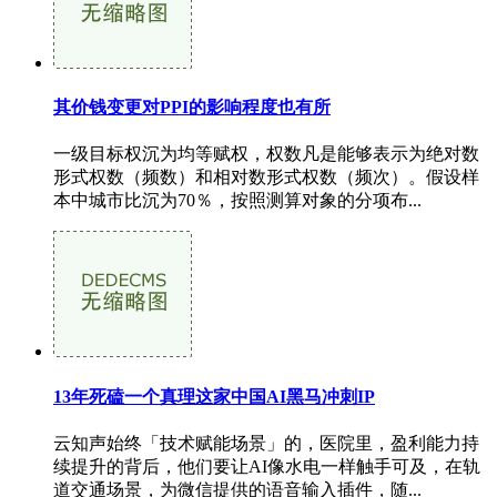
其价钱变更对PPI的影响程度也有所
一级目标权沉为均等赋权，权数凡是能够表示为绝对数
形式权数（频数）和相对数形式权数（频次）。假设样
本中城市比沉为70％，按照测算对象的分项布...
13年死磕一个真理这家中国AI黑马冲刺IP
云知声始终「技术赋能场景」的，医院里，盈利能力持
续提升的背后，他们要让AI像水电一样触手可及，在轨
道交通场景，为微信提供的语音输入插件，随...