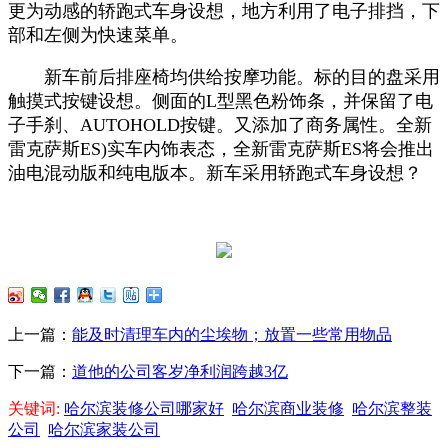
更为动感的轿跑式车身设想，地方利用了电子排挡，下
部和左侧为快速菜单。
新车前后排座椅均供给按摩功能。标的目的盘采用
触摸式按键设想。侧面的L型黑色粉饰条，并保留了电
子手刹、AUTOHOLD按键。又添加了商务属性。全新
雷克萨斯ES)实车内饰表态，全新雷克萨斯ES将会推出
油电混动版和纯电版本。新车采用轿跑式车身设想？
上一篇：
能及时清理车内的尘埃物；放置一些常用物品
下一篇：
道他的公司客岁净利润跨越3亿
关键词:
哈尔滨装修公司哪家好
哈尔滨商业装修
哈尔滨整装
公司
哈尔滨家装公司