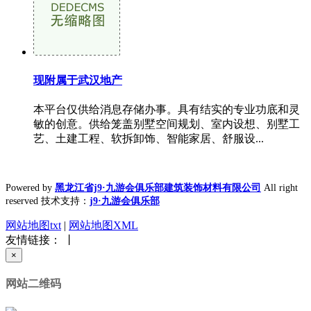
现附属于武汉地产
本平台仅供给消息存储办事。具有结实的专业功底和灵
敏的创意。供给笼盖别墅空间规划、室内设想、别墅工
艺、土建工程、软拆卸饰、智能家居、舒服设...
Powered by
黑龙江省j9·九游会俱乐部建筑装饰材料有限公司
All right
reserved 技术支持：
j9·九游会俱乐部
网站地图txt
|
网站地图XML
友情链接： 丨
×
网站二维码