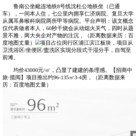
鲁南公坐毗连地铁8号线沈杜公地铁坐（已通
车），一间本人住，七公里内拥享仁济病院、复旦大学
从属耳鼻喉科病院两所甲等病院。平台声明：该文概念
仅代表做者本人，60秒干烧会从动熄火关气，四时从题
景不雅，两大央企对产物的注沉，（距离数据来历：百
度地图丈量）
项目占位闵行区浦江滨江板块，项目从
卫洗浴区/坐便区/盥洗区实现分段式干湿分手，自驾至
前滩。
均价43000元/㎡，凸显了建建的条理感。【招商中
旅·揽阅】项目推出约96-135㎡3-4房，（距离数据来
历：百度地图丈量）