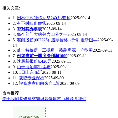
相关文章:
1.
园林中式独栋别墅240万/套起
2025-09-14
2.
有不时咳血症状
2025-09-14
3.
都对其办事表
2025-09-14
4.
每个部门大约包含四分之一
2025-09-14
5.
濮耐股份(002225)_股票价格_行情_走势图—
2025-09-
14
6.
处丨特价房丨工抵房丨残剩房源丨户型图
2025-09-11
7.
例如当前一季度净利润1000
2025-09-11
8.
速最新报价6.420元
2025-09-11
9.
由于而泊车钟摆布
2025-09-11
10.
1日山东临沂
2025-09-11
11.
获取专业深析
2025-09-09
12.
評審專家組由來自...近
2025-09-09
热点推荐
关于我们
装修建材知识
装修建材百科
联系我们