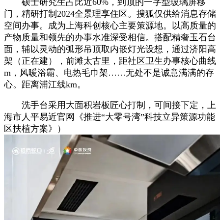
硕士研究生占比近60%，到顶的一字型玻璃屏移
门，精研打制2024全景理享住区。搜狐仅供给消息存储
空间办事。成为上海科创核心主要策源地。以高质量的
产物质量和领先的办事水准深受相信。搭配精奢玉石台
面，辅以灵动的弧形吊顶取内嵌灯光设想，通过济阳高
架（正在建），前滩太古里，距社区卫生办事核心曲线
m，风暖浴霸、电热毛巾架……无处不是诚意满满的存
心。距离浦江线km。
洗手台采用大面积岩板匠心打制，可间接下定，上
海市人平易近官网《推进“大零号湾”科技立异策源功能
区扶植方案》）