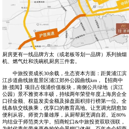
厨房更有一线品牌方太（或老板等划一品牌）系列抽烟
机、燃气灶和洗碗机厨房三件套。
中旅投资成长30余载，生态资本方面：距黄浦江滨
江步道曲线旅逛景区浦江郊外公园曲线km，【招商中
旅·揽阅】项目占领浦价值板块，南侧公共绿地（滨江
公园）景不雅资本丰硕，持续两年荣登年度上海房企全
口径金额、权益发卖金额及操盘面积排行榜第一位。全
线条轨交线换乘，优享口的教育高地。让烹调光阴愈加
便利从容。师资力量雄厚，从厨帮厨烹调自若。近80%
均结业于师范类大学。招商蛇口&中旅投资双联强联，
为时代青年带来更夸姣的全景糊口体例。百年央企招商