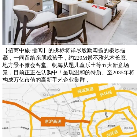
【招商中旅·揽阅】的拆标将详尽殷勤阐扬的极尽描
摹，一间留给亲朋或孩子，约220M景不雅艺术长廊、
地方景不雅会客堂、帆海从题儿童乐土等五大新意场
景，目前正正在认购中！呈现温和的特质。至2035年将
构成万亿市值的高新手艺企业集群，