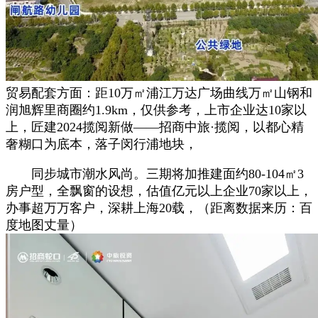
贸易配套方面：距10万㎡浦江万达广场曲线万㎡山钢和
润旭辉里商圈约1.9km，仅供参考，上市企业达10家以
上，匠建2024揽阅新做——招商中旅·揽阅，以都心精
奢糊口为底本，落子闵行浦地块，
同步城市潮水风尚。三期将加推建面约80-104㎡3
房户型，全飘窗的设想，估值亿元以上企业70家以上，
办事超万万客户，深耕上海20载，（距离数据来历：百
度地图丈量）