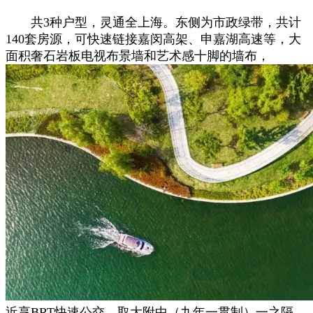
共3种户型，灵通全上海。东侧为市政绿带，共计
140套房源，可快速链接嘉闵高架、申嘉湖高速等，大
面积奢石岩板电视布景墙和艺术感十脚的墙布，
近享BRT快速公交，取大附中（九年一贯制）一之隔，