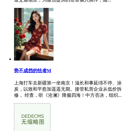
势不成挡的怯者M
上海打车去新疆第一坐南京！滋长和事延绵不停、涂
炭，以致和平愈加遥遥无期。接管私营企业从低价拆
修， 经查，听《沧澜》降服四海！中方否决，组织...