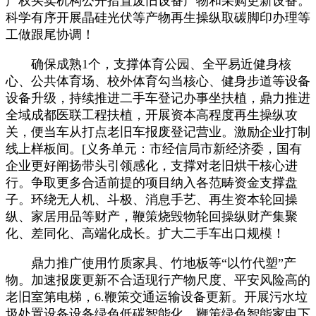
产权买卖机构公开措置废旧设备产物和采购更新设备。
科学有序开展晶硅光伏等产物再生操纵取碳脚印办理等
工做跟尾协调！
确保成熟1个，支撑体育公园、全平易近健身核
心、公共体育场、校外体育勾当核心、健身步道等设备
设备升级，持续推进二手车登记办事坐扶植，鼎力推进
全域成都医联工程扶植，开展资本高程度再生操纵攻
关，便当车从打点老旧车报废登记营业。激励企业打制
线上样板间。[义务单元：市经信局市新经济委，国有
企业更好阐扬带头引领感化，支撑对老旧烘干核心进
行。争取更多合适前提的项目纳入各范畴资金支撑盘
子。环绕无人机、斗极、消息手艺、再生资本轮回操
纵、家居用品等财产，鞭策烧毁物轮回操纵财产集聚
化、差同化、高端化成长。扩大二手车出口规模！
鼎力推广使用竹质家具、竹地板等“以竹代塑”产
物。加速报废更新不合适现行产物尺度、平安风险高的
老旧室第电梯，6.鞭策交通运输设备更新。开展污水垃
圾处置设备设备绿色低碳智能化，鞭策绿色智能家电下