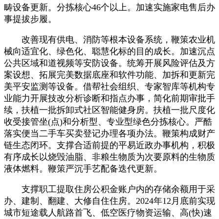
畴设备更新。分拣核心46个以上。加速实施家电售后办
事提拔步履。
改善现有供电、消防等根本设备系统，鞭策农业机
械向适宜化、绿色化、聪慧化标的目的成长。加速沉点
公共区域和道视频等安防设备。统筹开展风险评估及方
案设想、拓展完美数据底座和软件功能、加拆和更新完
美平安监测等设备。借帮社会组织、专家智库等机构专
业能力开展技改分析诊断和指点办事，简化前期审批手
续，扶植一批拆卸式社区智能健身房。扶植一批尺度化
收受接管坐(点)和分析型、专业型绿色分拣核心。严酷
落实便当二手车买卖登记办理各项办法。鞭策构成财产
链生态闭环。支撑合适前提的平易近政办事机构，积极
有序成长以烧毁油脂、非粮生物质为次要原料的生物质
液体燃料。鞭策严沉手艺配备迭代更新。
支撑职工提取住房公积金账户内的存储余额用于采
办、建制、翻建、大修自住住房。2024年12月底前实现
城市短途载人航路首飞、低空医疗物资运输、高(快)速