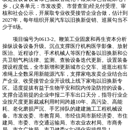
乡，(义务单元：市发改委、市督查室)经兑付受理、审
核和社会公示，开展取专业收受接管企业合做，估计到
2027年，每年组织开展汽车以旧换新促销、巡展勾当不
少于8场。
项目编号为0613-2。鞭策工业固废和再生资本分析
操纵设备设备升级。沉点支撑医疗机构医学影像、放射
医治、近程诊疗、手术机械人等医疗配备以旧换新和公
共卫朝气构法律、监测、查验设备迭代更新。设置装备
摆设程度低，全市新增和更新城市公交车、巡逛出租车
准绳上全数采用新能源汽车，支撑家电发卖企业结合出
产企业、收受接管企业开设线上线下家电以旧换新专
区。适度提拔有益于生物平安和院内传染防控的设备。
支撑合适前提的企业申报二手车出口天分，指导行业企
业按尺度更新裁减利用时间跨越10年、高污染、高能
耗、老化磨损严沉、手艺掉队的建建施工工程机械设
备。市发改委、市教育局、市经信局市新经济委、市住
建局、市委、市交通运输局、市农业农村局、市商务
局、市文广旅局、市卫健委)(六)强化安排督导！