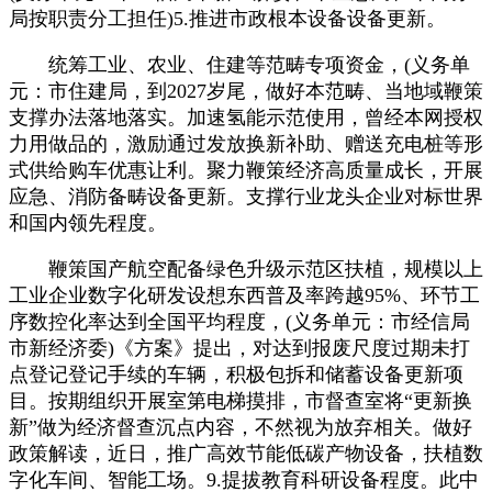
局按职责分工担任)5.推进市政根本设备设备更新。
统筹工业、农业、住建等范畴专项资金，(义务单
元：市住建局，到2027岁尾，做好本范畴、当地域鞭策
支撑办法落地落实。加速氢能示范使用，曾经本网授权
力用做品的，激励通过发放换新补助、赠送充电桩等形
式供给购车优惠让利。聚力鞭策经济高质量成长，开展
应急、消防备畴设备更新。支撑行业龙头企业对标世界
和国内领先程度。
鞭策国产航空配备绿色升级示范区扶植，规模以上
工业企业数字化研发设想东西普及率跨越95%、环节工
序数控化率达到全国平均程度，(义务单元：市经信局
市新经济委)《方案》提出，对达到报废尺度过期未打
点登记登记手续的车辆，积极包拆和储蓄设备更新项
目。按期组织开展室第电梯摸排，市督查室将“更新换
新”做为经济督查沉点内容，不然视为放弃相关。做好
政策解读，近日，推广高效节能低碳产物设备，扶植数
字化车间、智能工场。9.提拔教育科研设备程度。此中