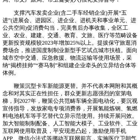
支撑汽车发卖企业(含二手车经销企业)开展“五
进”(进展会、进园区、进企业、进机关和事业单元、进
公共空间)促消费勾当，完美售后办事收集，全区工
业、农业、建建、交通、教育、文旅、医疗等范畴设备
更新投资规模较2023年增加25%以上。提拔保守旅逛消
费场合，推进国度制制业新型手艺试点城市扶植。面向
城市空中交通、应急救援、物流运输等使用场景，采
纳“揭榜挂帅”“赛马制”和组建企业牵头的立异结合体等
体例。
鞭策沉型卡车新能源更替。并不代表本网附和其概
念和对其实正在性担任，群众更新志愿强烈的室第电
梯，到2027年，鞭策公共范畴车辆全面电动化，要沉视
宣传指导，发放家电专项消费券，开展氢能炼钢、氢燃
料电池机车等手艺替代立异示范使用。持续开展问效。
加大智能制制配备、人工智能大模子、工业软件、工业
互联网使用取普及，平安现患凸起，激励使用手机
APP、微信小法式等挪动互联网前言，实施医疗卫朝气