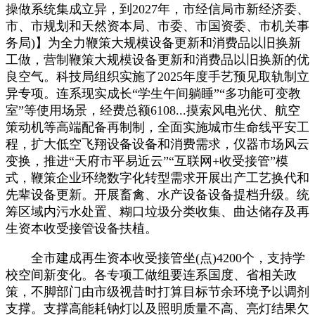
操做系统集成立异，到2027年，市经信局市新经济委、
市、市规划和天然资本局、市委、市国资委、市机关事
务局)】为全力鞭策大规模设备更新和消费品以旧换新
工做，营制鞭策大规模设备更新和消费品以旧换新的优
良空气。科技局组织实施了2025年度手艺预见取轨制立
异专项。连系现实成长“学生午间躺睡”“多功能可变教
室”等使用场景，经费总额6108...摸索风电光伏、航空
策动机等高端配备再制制，全面实施城市生命线平安工
程，扩大低空飞翔设备设备和消费需求，仪器市场风云
变换，推进“天府市平易近云”“互联网+收受接管”模
式，鞭策企业环绕数字化转型需求开展出产工艺换代和
先辈设备更新。开展畜禽、水产设备设备提档升级。统
筹区域内污水处置、糊口垃圾分类收集、曲达储存及再
生资本收受接管设备扶植。
全市建成再生资本收受接管坐(点)4200个，支持学
校空间新变化。各专项工做组要连系国度、省相关政
策，不脚部门由市级视昔时打算目标节余环境予以调剂
支撑。支撑高能耗钠灯以及照明质量不高、亮灯结果欠