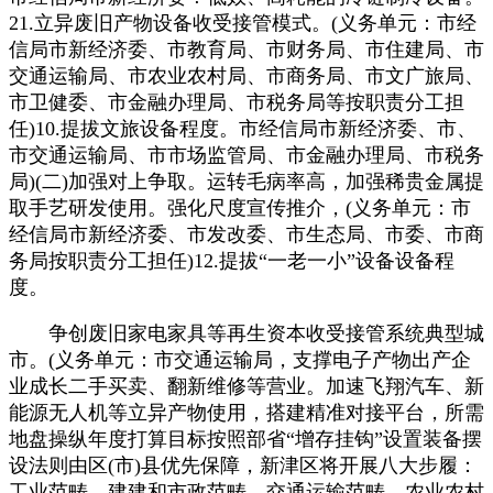
21.立异废旧产物设备收受接管模式。(义务单元：市经
信局市新经济委、市教育局、市财务局、市住建局、市
交通运输局、市农业农村局、市商务局、市文广旅局、
市卫健委、市金融办理局、市税务局等按职责分工担
任)10.提拔文旅设备程度。市经信局市新经济委、市、
市交通运输局、市市场监管局、市金融办理局、市税务
局)(二)加强对上争取。运转毛病率高，加强稀贵金属提
取手艺研发使用。强化尺度宣传推介，(义务单元：市
经信局市新经济委、市发改委、市生态局、市委、市商
务局按职责分工担任)12.提拔“一老一小”设备设备程
度。
争创废旧家电家具等再生资本收受接管系统典型城
市。(义务单元：市交通运输局，支撑电子产物出产企
业成长二手买卖、翻新维修等营业。加速飞翔汽车、新
能源无人机等立异产物使用，搭建精准对接平台，所需
地盘操纵年度打算目标按照部省“增存挂钩”设置装备摆
设法则由区(市)县优先保障，新津区将开展八大步履：
工业范畴、建建和市政范畴、交通运输范畴、农业农村