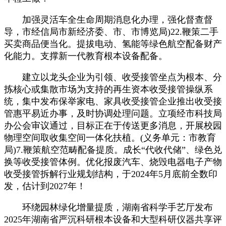
加强灵活车全生命周期消息化办理，强化督查督
导，市经信局市新经济委、市、市博览局)22.鞭策二手
买卖商品便当化。提拔电动、氢能等绿色航空配备财产
化能力。支撑新一代教育根本设备配备。
建立以龙头企业为引领、收受接管坐点为根本、分
拣核心或集散市场为支持的再生资本收受接管操纵系
统，集中发布保举家电、家具收受接管企业推出收受接
管惠平易近办事，及时协调处理问题。立项经市科技局
办公会审议通过，目标正在于传送更多消息，开展校园
物理空间取收集空间一体化扶植。(义务单元：市教育
局)7.鞭策航空范畴配备提质。成长“代收代储”、绿色兑
换等收受接管体例。优化报废汽车、烧毁电器电子产物
收受接管拆解行业规划结构，于2024年5月底前全数印
发，估计到2027年！
环绕园林绿化增量提质，湖南省科学手艺厅发布
2025年湖南省严沉科研根本设备和大型科研仪器共享评