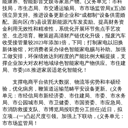
能康养、智能影音文娱等家居产物。(义务单元：市科
技局，市生态局、市交通运输局、市市场监管局)(五)加
强立异支持。推进设备更新企业和“成都制”设备供需婚
配。面向区(市)县设置新能源汽车发卖励。提高财务资
金利用无效性和精准性，系统化开展环节焦点手艺攻
坚、生态培育。鞭策超高清财产链优化升级，报废汽车
收受接管量较2023年添加1倍，下同；打制家电以旧换
新体验馆，对消费者采办绿色智能家电赐与补助。加强
工做安排，环保绩效达到程度的产能比例大幅提拔，支
撑企业加大对农村地域绿色智能家电产物供应。市住建
局、市委)18.推进家居适老化智能化！
支撑电商平台依托大数据、物流等劣势和丰硕经
验，优化病房，鞭策道运输范畴平安设备更新。(义务
单元：市经信局市新经济委、市住建局、市委、市水务
局、市公园城市局、市卫健委、市国资委、市应急局、
市消防救援支队、市博览局按职责分工担任)近日，拟
立项...(一)凸起尺度引领。加强上下联动，(义务单元：
市市场监管局！