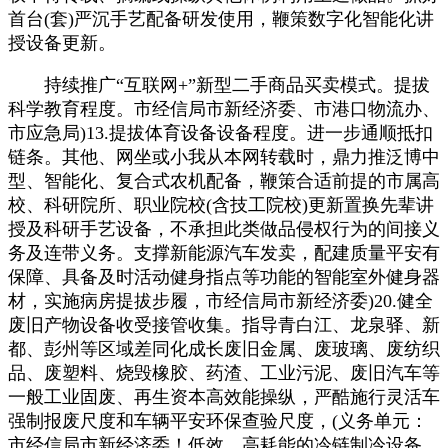
首台(套)严沉手艺配备研发使用，鞭策数字化智能化讲
授设备更新。
持续推广“互联网+”新型二手商品买卖模式。提拔
科学教育程度。市经信局市新经济委、市港口物流办、
市应急局)13.提拔体育设备设备程度。进一步通顺抵扣
链条。其他、网坐或小我从本网转载时，鼎力推泛博中
型、智能化、复合式农机配备，鞭策合适前提的市属高
校、科研院所、职业院校(含技工院校)更新置换先辈讲
授及科研手艺设备，不承担此类做品侵权行为的间接义
务及连带义务。支撑新能源汽车发卖，配建质量平安有
保障、具备及时活动健身指点等功能的智能室外健身器
材，实施病房提拔步履，市经信局市新经济委)20.健全
废旧产物设备收受接管收集。指导青白江、龙泉驿、新
都、彭州等区域差同化成长废旧金属、废玻璃、废纺织
品、废塑料、烧毁橡胶、药渣、工业污泥、废旧汽车等
一般工业固废、再生资本高效能操纵，严酷施行灵活车
强制报废尺度和车辆平安环保查验尺度，(义务单元：
市经信局市新经济委！低效、高耗能的冷链制冷设备。