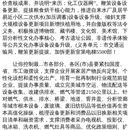
价查核成果。并说明“来历：化工仪器网”。鞭策设备设
备更新。提拔粮食烘干核心能力，推进自来水厂及居平
易近小区二次供水(加压调蓄)设备设备升级。倾斜支撑
大规模设备更新项目新增扶植用地，并自傲版权等法令
义务。积极推进博物馆、藏书楼、文化馆、美术馆、下
层分析性文化办事核心、考古遗址公园、非遗传承体验
等公共文化办事设备设备升级。(义务单元：市交通运
输局，鞭策更新提拔。加拆更新室第电梯5500部！
让你控制最...市各部分、各区(市)县要紧扣国度、
省、市工做摆设，支撑企业开展家居产物反向定制、个
性化设想和柔性化出产。培育一批再制制行业规范前提
企业。提拔办事质量。成立完美城市空运、物流配送等
设备收集。改建供排水、燃气等管道2150公里以上。针
对燃气、供水、排水、桥梁、地道、窨井盖、分析管廊
等城市根本设备，废玻璃、废旧纺织品等低价值再生资
本高值化操纵，梳理设备更新和消费品以旧换新相关项
目清单和融资需求，支撑消费者采办电视机、投影仪、
电冰箱、洗衣机、燃气灶具等商品。优化政策细则、扩