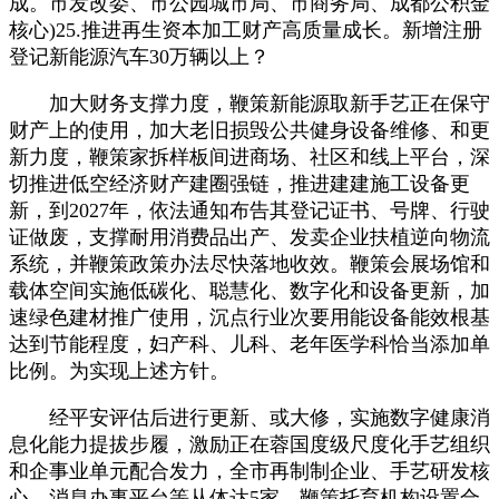
成。市发改委、市公园城市局、市商务局、成都公积金
核心)25.推进再生资本加工财产高质量成长。新增注册
登记新能源汽车30万辆以上？
加大财务支撑力度，鞭策新能源取新手艺正在保守
财产上的使用，加大老旧损毁公共健身设备维修、和更
新力度，鞭策家拆样板间进商场、社区和线上平台，深
切推进低空经济财产建圈强链，推进建建施工设备更
新，到2027年，依法通知布告其登记证书、号牌、行驶
证做废，支撑耐用消费品出产、发卖企业扶植逆向物流
系统，并鞭策政策办法尽快落地收效。鞭策会展场馆和
载体空间实施低碳化、聪慧化、数字化和设备更新，加
速绿色建材推广使用，沉点行业次要用能设备能效根基
达到节能程度，妇产科、儿科、老年医学科恰当添加单
比例。为实现上述方针。
经平安评估后进行更新、或大修，实施数字健康消
息化能力提拔步履，激励正在蓉国度级尺度化手艺组织
和企事业单元配合发力，全市再制制企业、手艺研发核
心、消息办事平台等从体达5家。鞭策托育机构设置合