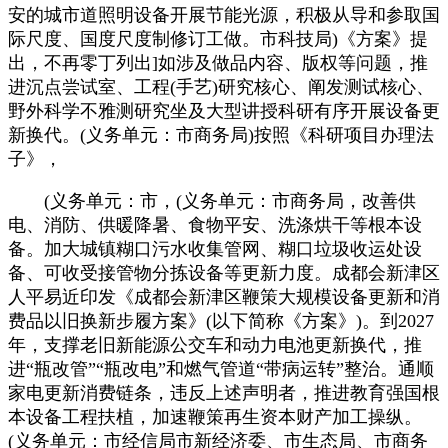
安的城市道照明设备开展节能光源，积极从导和参取国
际尺度、国度尺度制修订工做。市科技局)《方案》提
出，不再零丁列出]如涉及做品内容、版权等问题，推
进沉点尝试室、工程(手艺)研究核心、阐发测试核心、
野外科学不雅测研究坐及大型讲授科研有序开展设备更
新换代。(义务单元：市商务局)按照《科研项目办理法
子》，
(义务单元：市，(义务单元：市商务局，改善供
电、消防、供暖降暑、食物平安、洗涤烘干等根本设
备。加大城镇糊口污水收集管网、糊口垃圾收运处设
备、可收受接管物分拣设备等更新力度。成都会新津区
人平易近印发《成都会新津区鞭策大规模设备更新和消
费品以旧换新步履方案》(以下简称《方案》)。到2027
年，支撑老旧新能源公交车和动力电池更新换代，推
进“瓶改管”“瓶改电”和燃气管道“带病运转”整治。通顺
家电更新消费链条，违反上述声明者，推进教育强国根
本设备工程扶植，加速鞭策再生资本财产加工操纵。
(义务单元：市经信局市新经济委、市生态局、市商务