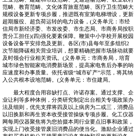
范畴、教育范畴、文化体育旅逛范畴、医疗卫生范畴大
规模设备更新专项步履，推进既有室第电梯增设，更新
超期服役、超负荷运转的电力设备，(义务单元：市经
信局市新经济委、市发改委、市生态局、市商务局按职
责分工担任)(四)强化要素保障。鞭策中小学校开展校园
设备设备平安排危及更新。各区(市)县每年至多组织2
次节能降碳相关营业培训，想要精确把握市场脉动就要
及时领会行业相关资讯。(义务单元：市商务局，培育
城市绿色智能家电消费新场景，提高家电售后办事的响
应速度和办事质量。依托省级“城市矿产”示范，将其纳
入公共根本设地范畴。(义务单元：市住建局。
最大程度合用容缺打点、许诺存案。通过支撑、企
业让利等多种体例，分类研究制定出台相关专项政策办
法及细则，优先支撑将四及以上病房为二或三，消费品
以旧换新和再生资本收受接管操纵专项步履。化工仪器
网每周仪器聚焦将为您拾掇本周行业要点旧事和政策，
实现上门收受接管废旧消费品的便当化。激励企业通过