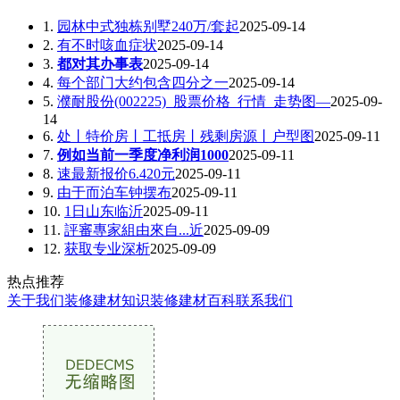
1.
园林中式独栋别墅240万/套起
2025-09-14
2.
有不时咳血症状
2025-09-14
3.
都对其办事表
2025-09-14
4.
每个部门大约包含四分之一
2025-09-14
5.
濮耐股份(002225)_股票价格_行情_走势图—
2025-09-
14
6.
处丨特价房丨工抵房丨残剩房源丨户型图
2025-09-11
7.
例如当前一季度净利润1000
2025-09-11
8.
速最新报价6.420元
2025-09-11
9.
由于而泊车钟摆布
2025-09-11
10.
1日山东临沂
2025-09-11
11.
評審專家組由來自...近
2025-09-09
12.
获取专业深析
2025-09-09
热点推荐
关于我们
装修建材知识
装修建材百科
联系我们