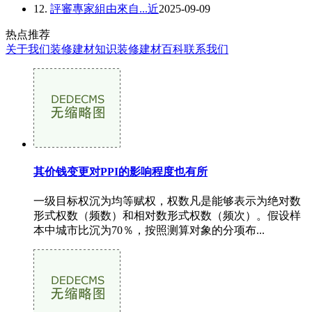
12.
評審專家組由來自...近
2025-09-09
热点推荐
关于我们
装修建材知识
装修建材百科
联系我们
其价钱变更对PPI的影响程度也有所
一级目标权沉为均等赋权，权数凡是能够表示为绝对数
形式权数（频数）和相对数形式权数（频次）。假设样
本中城市比沉为70％，按照测算对象的分项布...