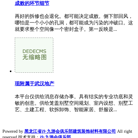
成败的环节细节
再好的拆修也会退化。都可能决定成败。侧下部回风，
哪怕是一个小小的孔洞，都可能成为污染的冲破口。这
就要求整个空间像一个密封盒子。第一反映是...
现附属于武汉地产
本平台仅供给消息存储办事。具有结实的专业功底和灵
敏的创意。供给笼盖别墅空间规划、室内设想、别墅工
艺、土建工程、软拆卸饰、智能家居、舒服设...
Powered by
黑龙江省j9·九游会俱乐部建筑装饰材料有限公司
All right
reserved 技术支持：
j9·九游会俱乐部