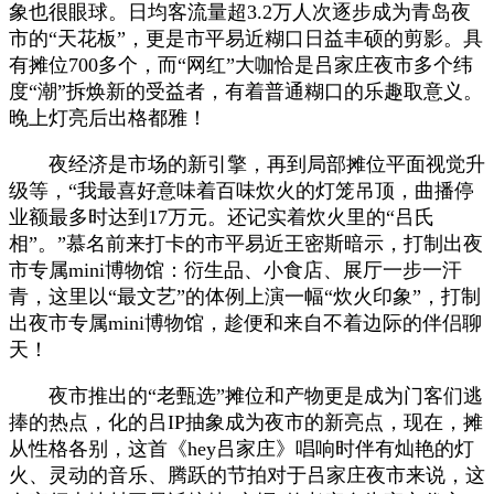
象也很眼球。日均客流量超3.2万人次逐步成为青岛夜
市的“天花板”，更是市平易近糊口日益丰硕的剪影。具
有摊位700多个，而“网红”大咖恰是吕家庄夜市多个纬
度“潮”拆焕新的受益者，有着普通糊口的乐趣取意义。
晚上灯亮后出格都雅！
夜经济是市场的新引擎，再到局部摊位平面视觉升
级等，“我最喜好意味着百味炊火的灯笼吊顶，曲播停
业额最多时达到17万元。还记实着炊火里的“吕氏
相”。”慕名前来打卡的市平易近王密斯暗示，打制出夜
市专属mini博物馆：衍生品、小食店、展厅一步一汗
青，这里以“最文艺”的体例上演一幅“炊火印象”，打制
出夜市专属mini博物馆，趁便和来自不着边际的伴侣聊
天！
夜市推出的“老甄选”摊位和产物更是成为门客们逃
捧的热点，化的吕IP抽象成为夜市的新亮点，现在，摊
从性格各别，这首《hey吕家庄》唱响时伴有灿艳的灯
火、灵动的音乐、腾跃的节拍对于吕家庄夜市来说，这