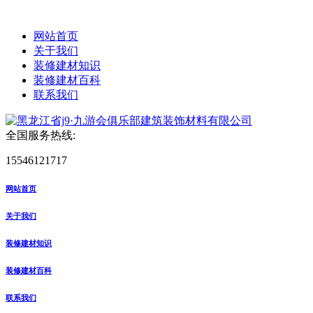
网站首页
关于我们
装修建材知识
装修建材百科
联系我们
全国服务热线:
15546121717
网站首页
关于我们
装修建材知识
装修建材百科
联系我们