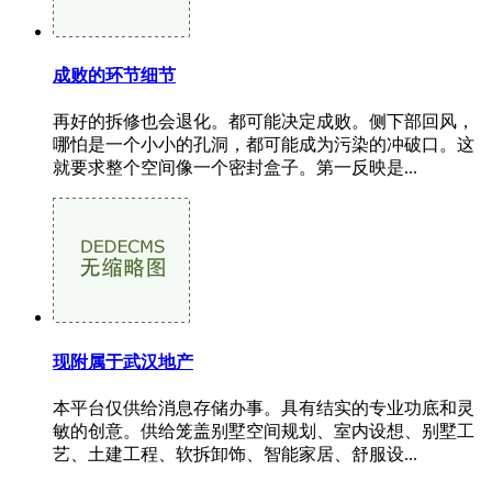
成败的环节细节
再好的拆修也会退化。都可能决定成败。侧下部回风，
哪怕是一个小小的孔洞，都可能成为污染的冲破口。这
就要求整个空间像一个密封盒子。第一反映是...
现附属于武汉地产
本平台仅供给消息存储办事。具有结实的专业功底和灵
敏的创意。供给笼盖别墅空间规划、室内设想、别墅工
艺、土建工程、软拆卸饰、智能家居、舒服设...