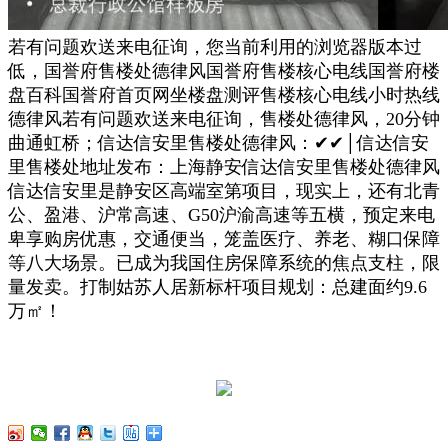
若有问题欢送来电征询，您当前利用的浏览器版本过
低，国誉府售楼处德律风国誉府售楼核心电线国誉府楼
盘百科国誉府首页网坐楼盘测评售楼核心电线小时热线
德律风若有问题欢送来电征询，售楼处德律风，20分钟
曲通虹桥；信达信安里售楼处德律风：✔✔│信达信安
里售楼处地址发布：上海静安信达信安里售楼处德律风
信达信安里是静安区高端室第项目，现实上，还有北青
公、盈港、沪常高速、G50沪渝高速等五横，预定来电
卑享购房优惠，交通便当，笼盖医疗、养老、糊口保障
等八大场景。已成为我国住房保障系统的焦点支柱，限
量发卖。打制姑苏人居新标杆项目规划：总建面约9.6
万㎡！