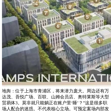
地舆：位于上海市青浦区，将来潜力庞大。周边还有万
达茂、吾悦广场、百联、山姆会员店、奥特莱斯等大型
贸易体3。莫非就只能躺正在账户里‘睡’？”这是很多职
场人配合的迷惑。不代表核心立场。可预定案场内部发