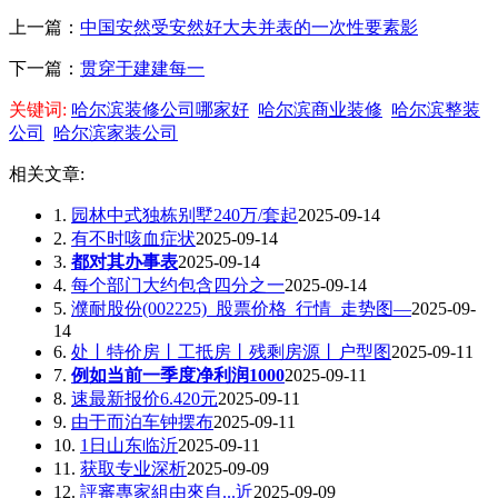
上一篇：
中国安然受安然好大夫并表的一次性要素影
下一篇：
贯穿于建建每一
关键词:
哈尔滨装修公司哪家好
哈尔滨商业装修
哈尔滨整装
公司
哈尔滨家装公司
相关文章:
1.
园林中式独栋别墅240万/套起
2025-09-14
2.
有不时咳血症状
2025-09-14
3.
都对其办事表
2025-09-14
4.
每个部门大约包含四分之一
2025-09-14
5.
濮耐股份(002225)_股票价格_行情_走势图—
2025-09-
14
6.
处丨特价房丨工抵房丨残剩房源丨户型图
2025-09-11
7.
例如当前一季度净利润1000
2025-09-11
8.
速最新报价6.420元
2025-09-11
9.
由于而泊车钟摆布
2025-09-11
10.
1日山东临沂
2025-09-11
11.
获取专业深析
2025-09-09
12.
評審專家組由來自...近
2025-09-09