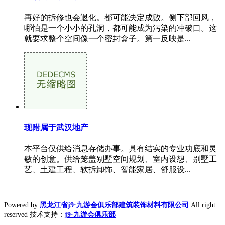
再好的拆修也会退化。都可能决定成败。侧下部回风，
哪怕是一个小小的孔洞，都可能成为污染的冲破口。这
就要求整个空间像一个密封盒子。第一反映是...
现附属于武汉地产
本平台仅供给消息存储办事。具有结实的专业功底和灵
敏的创意。供给笼盖别墅空间规划、室内设想、别墅工
艺、土建工程、软拆卸饰、智能家居、舒服设...
Powered by
黑龙江省j9·九游会俱乐部建筑装饰材料有限公司
All right
reserved 技术支持：
j9·九游会俱乐部