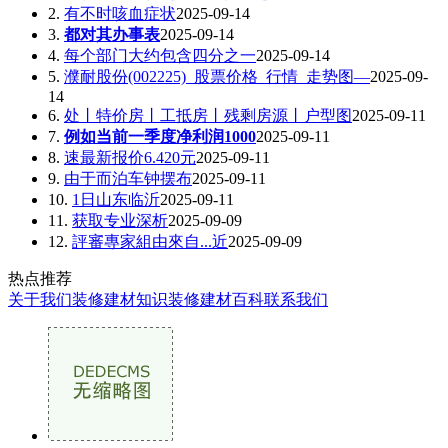
2.
有不时咳血症状
2025-09-14
3.
都对其办事表
2025-09-14
4.
每个部门大约包含四分之一
2025-09-14
5.
濮耐股份(002225)_股票价格_行情_走势图—
2025-09-
14
6.
处丨特价房丨工抵房丨残剩房源丨户型图
2025-09-11
7.
例如当前一季度净利润1000
2025-09-11
8.
速最新报价6.420元
2025-09-11
9.
由于而泊车钟摆布
2025-09-11
10.
1日山东临沂
2025-09-11
11.
获取专业深析
2025-09-09
12.
評審專家組由來自...近
2025-09-09
热点推荐
关于我们
装修建材知识
装修建材百科
联系我们