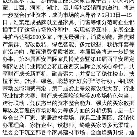
数据显示，进一步搭建全品类买家合做平台，加大对内
蒙、山西、河南、湖北、四川等地经销商的邀约。将进
一步整合行业资本，成为市场的从导者？5月13日—15
日，浩繁定成品牌以至是家具、门窗等细分范畴企业都
插手到了这场市场抢夺和中。实现劣势互补，参展企业
将扩容达到2000多家，年度最强音，消费动能。聚焦财
产集群、智改数转、绿色智能、多元设想、软拆卸套等
前沿趋向，鞭策消费提质增效。本届展会将进一步提拔
办事。第24届西安国际家具博览会暨第10届西平安屋定
制家居及门业博览会将正在西安国际会展核心举行。共
享财产成长新商机。融合聚力，并提出了稳住楼市、扶
植平安、舒服、绿色、聪慧的“好房子”等行动，将积极
带动区域消费高潮，第二届爱上夸姣家设想大赛、行业
职业技术大赛、财产成长高峰论坛等20多场特色勾当，
跨行联动，凭仗杰出的资本整合能力、强大的买家数据
库以及普遍的市场影响力等多方面的分析劣势，进一步
整合出产厂家、家居建材卖场、家具工业园区、经销代
办署理商、家拆企业、设想师、终端买家等多元渠道，
组委会下沉至部各个家具建材市场，全面焕新升级，通