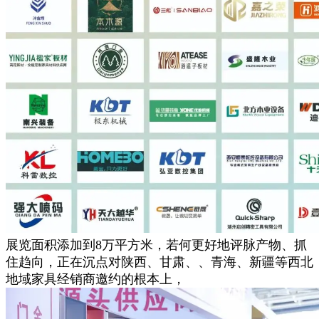
展览面积添加到8万平方米，若何更好地评脉产物、抓
住趋向，正在沉点对陕西、甘肃、、青海、新疆等西北
地域家具经销商邀约的根本上，