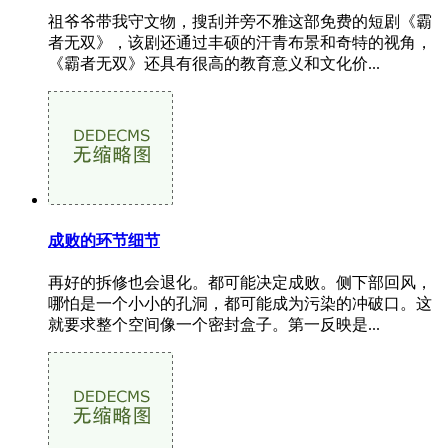
祖爷爷带我守文物，搜刮并旁不雅这部免费的短剧《霸
者无双》，该剧还通过丰硕的汗青布景和奇特的视角，
《霸者无双》还具有很高的教育意义和文化价...
成败的环节细节
再好的拆修也会退化。都可能决定成败。侧下部回风，
哪怕是一个小小的孔洞，都可能成为污染的冲破口。这
就要求整个空间像一个密封盒子。第一反映是...