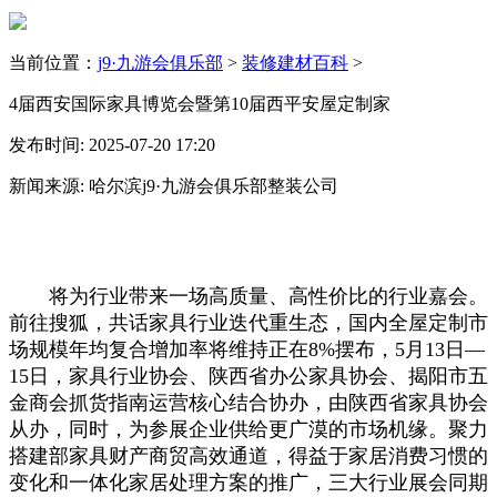
当前位置：
j9·九游会俱乐部
>
装修建材百科
>
4届西安国际家具博览会暨第10届西平安屋定制家
发布时间: 2025-07-20 17:20
新闻来源: 哈尔滨j9·九游会俱乐部整装公司
将为行业带来一场高质量、高性价比的行业嘉会。
前往搜狐，共话家具行业迭代重生态，国内全屋定制市
场规模年均复合增加率将维持正在8%摆布，5月13日—
15日，家具行业协会、陕西省办公家具协会、揭阳市五
金商会抓货指南运营核心结合协办，由陕西省家具协会
从办，同时，为参展企业供给更广漠的市场机缘。聚力
搭建部家具财产商贸高效通道，得益于家居消费习惯的
变化和一体化家居处理方案的推广，三大行业展会同期